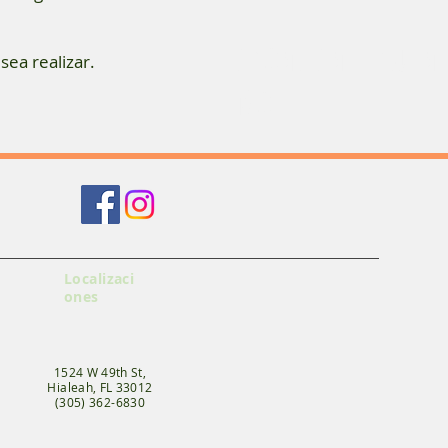
Cheap Car Insura
ea realizar.
Me
Localizaci
ones
1524 W 49th St,
Hialeah, FL 33012
(305) 362-6830