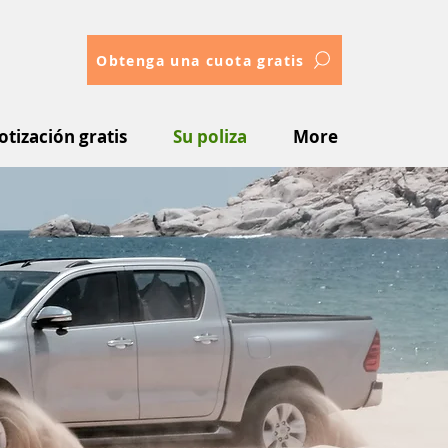
Obtenga una cuota gratis
otización gratis
Su poliza
More