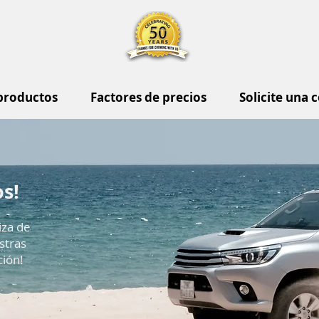
productos
Factores de precios
Solicite una c
s!
iza de
stras
ción!