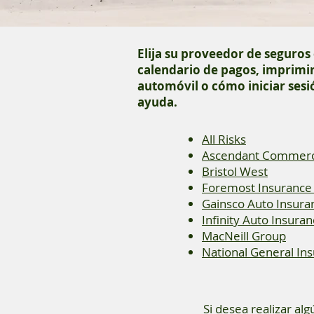
Elija su proveedor de seguros 
calendario de pagos, imprimir
automóvil o cómo iniciar sesió
ayuda.
All Risks​
Ascendant Commerci
Bristol West
Foremost Insurance
Gainsco Auto Insura
Infinity Auto Insura
MacNeill Group
National General In
Si desea realizar al